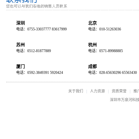
深圳
北京
电话：0755-33037777 83617999
电话：010-51263036
苏州
杭州
电话：0512-81877889
电话：0571-89988885
厦门
成都
电话：0592-3849391 5920424
电话：028-65630296 65563430
关于我们
|
人力资源
|
资质荣誉
|
推
深圳市万泉河科技股份