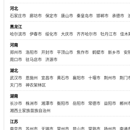
河北
石家庄市
廊坊市
保定市
唐山市
秦皇岛市
邯郸市
承德市
黑龙江
哈尔滨市
伊春市
绥化市
大庆市
齐齐哈尔市
牡丹江市
佳木
河南
郑州市
洛阳市
开封市
平顶山市
焦作市
鹤壁市
新乡市
安
周口市
驻马店市
济源市
湖北
武汉市
恩施州
宜昌市
黄石市
襄阳市
十堰市
荆州市
荆门
天门市
神农架林区
湖南
长沙市
株洲市
湘潭市
衡阳市
岳阳市
常德市
益阳市
郴州
湘西土家族苗族自治州
江苏
南京市
苏州市
无锡市
常州市
昆山市
常熟市
扬州市
南通