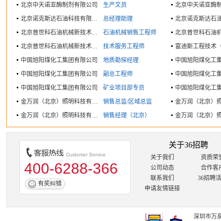
北京中天诺亚酶制剂有限公司
生产文员
北京中天诺亚酶
北京诺克斯达石油科技有限公司
总经理助理
北京普世科石油机械新技术有限公司
石油机械销售工程师
北京普世科石油机械新技术有限公司
技术服务工程师
中国旭阳煤化工集团有限公司
地质勘探经理
中国旭阳煤化工
中国旭阳煤化工集团有限公司
副总工程师
中国旭阳煤化工
中国旭阳煤化工集团有限公司
矿业项目部专员
中国旭阳煤化工
金万润（北京）照明科技有限公司
销售总监/区域总监
金万润（北京）照明科技有限公司
销售经理（北京）
关于36招聘
关于我们
资质荣
400-6288-366
公司动态
合作客
联系我们
36招聘
有奖纠错
申请友情链接
深圳市万泉