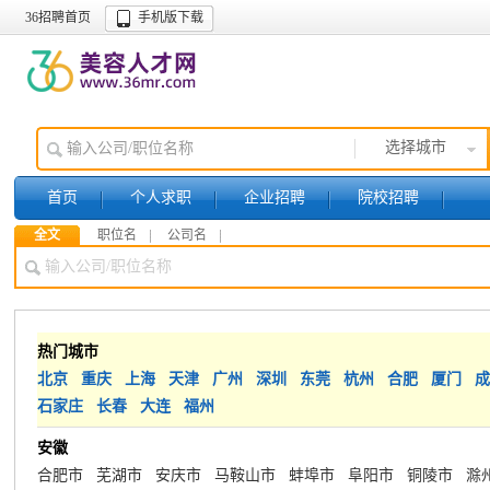
36招聘首页
手机版下载
选择城市
首页
个人求职
企业招聘
院校招聘
全文
职位名
公司名
热门城市
北京
重庆
上海
天津
广州
深圳
东莞
杭州
合肥
厦门
成
石家庄
长春
大连
福州
安徽
合肥市
芜湖市
安庆市
马鞍山市
蚌埠市
阜阳市
铜陵市
滁