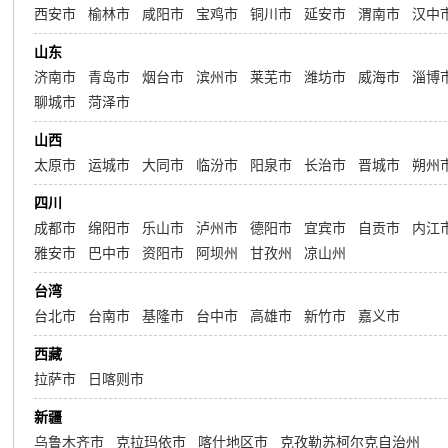
西安市
榆林市
咸阳市
宝鸡市
铜川市
延安市
渭南市
汉中
山东
济南市
青岛市
烟台市
滨州市
莱芜市
潍坊市
威海市
淄博
聊城市
菏泽市
山西
太原市
运城市
大同市
临汾市
阳泉市
长治市
晋城市
朔州
四川
成都市
绵阳市
乐山市
泸州市
德阳市
宜宾市
自贡市
内江
雅安市
巴中市
资阳市
阿坝州
甘孜州
凉山州
台湾
台北市
台南市
基隆市
台中市
高雄市
新竹市
嘉义市
西藏
拉萨市
日喀则市
新疆
乌鲁木齐市
克拉玛依市
喀什地区市
克孜勒苏柯尔克自治州