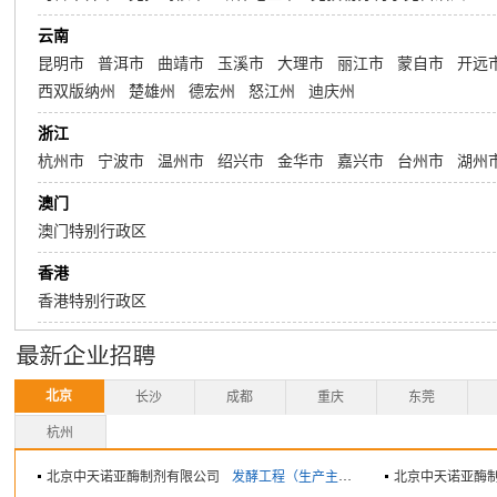
云南
昆明市
普洱市
曲靖市
玉溪市
大理市
丽江市
蒙自市
开远
西双版纳州
楚雄州
德宏州
怒江州
迪庆州
浙江
杭州市
宁波市
温州市
绍兴市
金华市
嘉兴市
台州市
湖州
澳门
澳门特别行政区
香港
香港特别行政区
北京
长沙
成都
重庆
东莞
杭州
北京中天诺亚酶制剂有限公司
发酵工程（生产主管）
北京中天诺亚酶