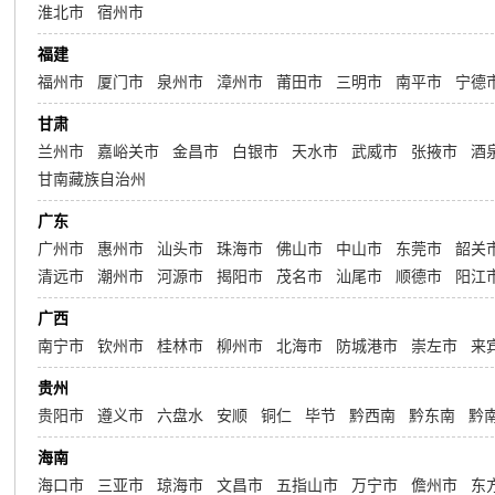
淮北市
宿州市
福建
福州市
厦门市
泉州市
漳州市
莆田市
三明市
南平市
宁德
甘肃
兰州市
嘉峪关市
金昌市
白银市
天水市
武威市
张掖市
酒
甘南藏族自治州
广东
广州市
惠州市
汕头市
珠海市
佛山市
中山市
东莞市
韶关
清远市
潮州市
河源市
揭阳市
茂名市
汕尾市
顺德市
阳江
广西
南宁市
钦州市
桂林市
柳州市
北海市
防城港市
崇左市
来
贵州
贵阳市
遵义市
六盘水
安顺
铜仁
毕节
黔西南
黔东南
黔
海南
海口市
三亚市
琼海市
文昌市
五指山市
万宁市
儋州市
东