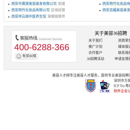
西安市雅黛美容美发有限公司
助理
西安雨竹化妆品
西安雨竹化妆品有限公司
区域经理
西安百媚美容美
西安祥云阁中医养生馆
保健按摩师
关于美容36招聘
关于我们
资质荣
400-6288-366
推广计划
媒体报
合作客户
联系我
有奖纠错
36招聘活动
申请友情
美容人才网
专注
美容人才
服务，提供专业
美容招聘
深圳市万泉
ICP No:
粤B
软件企业