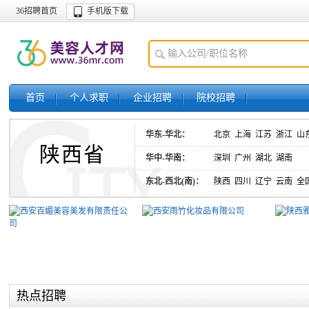
36招聘首页
手机版下载
首页
个人求职
企业招聘
院校招聘
华东-华北：
北京
上海
江苏
浙江
山
陕西省
华中-华南：
深圳
广州
湖北
湖南
东北-西北(南)：
陕西
四川
辽宁
云南
全
热点招聘