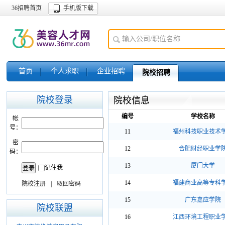
36招聘首页
手机版下载
首页
个人求职
企业招聘
院校招聘
院校登录
院校信息
编号
学校名称
帐
号：
11
福州科技职业技术
密
12
合肥财经职业学
码：
13
厦门大学
记住我
14
福建商业高等专科
院校注册
|
取回密码
15
广东嘉应学院
院校联盟
16
江西环境工程职业