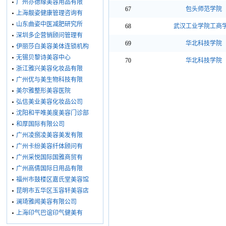
广州亦德缘美容用品有限
67
包头师范学院
上海靓姿健康管理咨询有
山东曲姿中医减肥研究所
68
武汉工业学院工商
深圳多企营销顾问管理有
69
华北科技学院
伊丽莎白美容美体连锁机构
无锡贝黎诗美容中心
70
华北科技学院
浙江雅兴美容化妆品有限
广州优与美生物科技有限
美尔雅整形美容医院
弘信美业美容化妆品公司
沈阳和平唯美度美容门诊部
和厚国际有限公司
广州凌捌凌美容美发有限
广州卡纷美容纤体顾问有
广州采悦国际国雅商贸有
广州高倩国际日用品有限
福州市鼓楼区嘉氏堂美容馆
昆明市五华区玉容轩美容店
澜琦雅闻美容有限公司
上海印气巴谊印气健美有