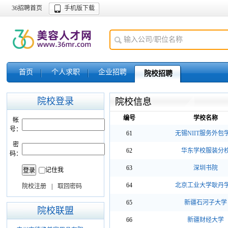
36招聘首页
手机版下载
首页
个人求职
企业招聘
院校招聘
院校登录
院校信息
编号
学校名称
帐
号：
61
无锡NIIT服务外包
密
62
华东学校服装分
码：
63
深圳书院
记住我
64
北京工业大学耿丹
院校注册
|
取回密码
65
新疆石河子大学
院校联盟
66
新疆财经大学